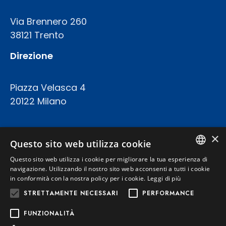
Via Brennero 260
38121 Trento
Direzione
Piazza Velasca 4
20122 Milano
COD.FISC. P.IVA E REGISTRO IMPRESE 02094420227
×
CAPITALE SOCIALE: € 23.200.000 INT.VERS.
Questo sito web utilizza cookie
REA TRENTO 199924
Questo sito web utilizza i cookie per migliorare la tua esperienza di
ITALIAN
navigazione. Utilizzando il nostro sito web acconsenti a tutti i cookie
in conformità con la nostra policy per i cookie.
Leggi di più
Privacy Policy
ENGLISH
STRETTAMENTE NECESSARI
PERFORMANCE
Cookie Policy
FUNZIONALITÀ