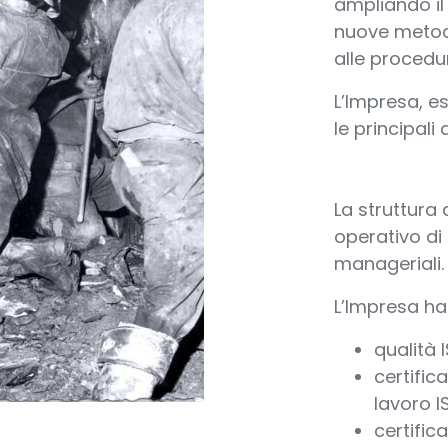
ampliando il 
nuove metodo
alle procedur
L’Impresa, e
le principali
La struttura
operativo di
manageriali.
L’Impresa ha 
qualità 
certific
lavoro I
certific