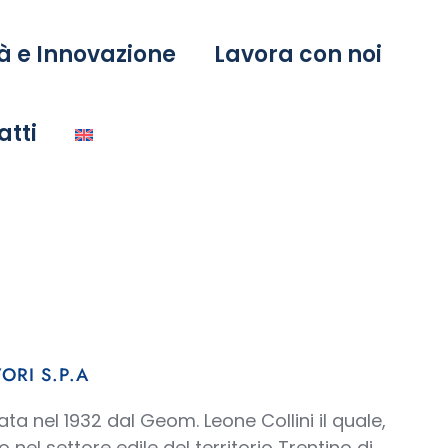
à e Innovazione
Lavora con noi
atti
ORI S.P.A
ta nel 1932 dal Geom. Leone Collini il quale,
o nel settore edile del territorio Trentino di