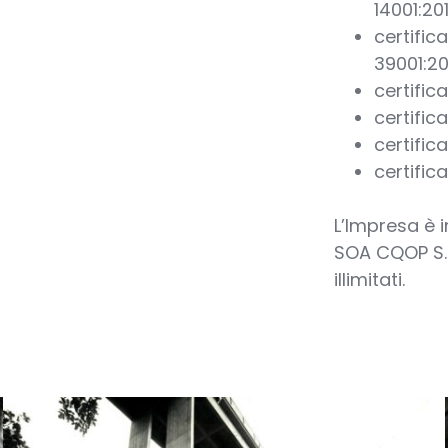
14001:20
certific
39001:20
certific
certific
certific
certific
L’Impresa è i
SOA CQOP S.p.
illimitati.