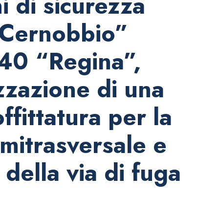
i di sicurezza
 “Cernobbio”
340 “Regina”,
zzazione di una
fittatura per la
emitrasversale e
della via di fuga