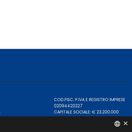
COD.FISC. P.IVA E REGISTRO IMPRESE
02094420227
4
CAPITALE SOCIALE: € 23.200.000
INT.VERS.
×
REA TRENTO 199924