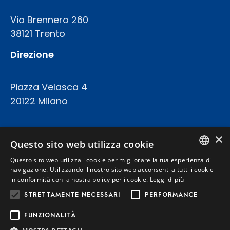
Via Brennero 260
38121 Trento
Direzione
Piazza Velasca 4
20122 Milano
COD.FISC. P.IVA E REGISTRO IMPRESE 02094420227
×
CAPITALE SOCIALE: € 23.200.000 INT.VERS.
Questo sito web utilizza cookie
REA TRENTO 199924
Questo sito web utilizza i cookie per migliorare la tua esperienza di
ITALIAN
navigazione. Utilizzando il nostro sito web acconsenti a tutti i cookie
in conformità con la nostra policy per i cookie.
Leggi di più
Privacy Policy
ENGLISH
STRETTAMENTE NECESSARI
PERFORMANCE
Cookie Policy
FUNZIONALITÀ