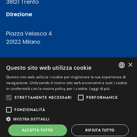
38121 Trento
Direzione
Piazza Velasca 4
20122 Milano
COD.FISC. P.IVA E REGISTRO IMPRESE 02094420227
×
CAPITALE SOCIALE: € 23.200.000 INT.VERS.
Questo sito web utilizza cookie
REA TRENTO 199924
Questo sito web utilizza i cookie per migliorare la tua esperienza di
ITALIAN
navigazione. Utilizzando il nostro sito web acconsenti a tutti i cookie
in conformità con la nostra policy per i cookie.
Leggi di più
Privacy Policy
ENGLISH
STRETTAMENTE NECESSARI
PERFORMANCE
Cookie Policy
FUNZIONALITÀ
MOSTRA DETTAGLI
Powered by
Graffti Web
ACCETTA TUTTO
RIFIUTA TUTTO