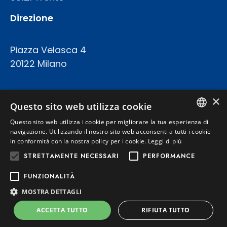
Direzione
Piazza Velasca 4
20122 Milano
COD.FISC. P.IVA E REGISTRO IMPRESE 02094420227
×
CAPITALE SOCIALE: € 23.200.000 INT.VERS.
Questo sito web utilizza cookie
REA TRENTO 199924
Questo sito web utilizza i cookie per migliorare la tua esperienza di
ITALIAN
navigazione. Utilizzando il nostro sito web acconsenti a tutti i cookie
in conformità con la nostra policy per i cookie.
Leggi di più
Privacy Policy
ENGLISH
STRETTAMENTE NECESSARI
PERFORMANCE
Cookie Policy
FUNZIONALITÀ
MOSTRA DETTAGLI
Powered by
Graffti Web
ACCETTA TUTTO
RIFIUTA TUTTO