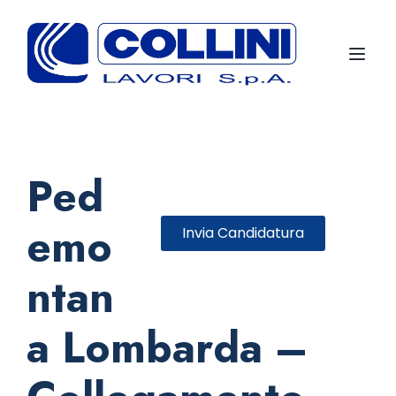
Toggl
Ped
emo
Invia Candidatura
ntan
a Lombarda –