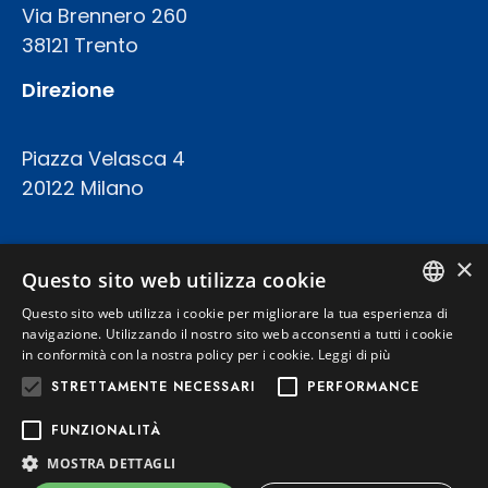
Via Brennero 260
38121 Trento
Direzione
Piazza Velasca 4
20122 Milano
COD.FISC. P.IVA E REGISTRO IMPRESE 02094420227
×
CAPITALE SOCIALE: € 23.200.000 INT.VERS.
Questo sito web utilizza cookie
REA TRENTO 199924
Questo sito web utilizza i cookie per migliorare la tua esperienza di
ITALIAN
navigazione. Utilizzando il nostro sito web acconsenti a tutti i cookie
in conformità con la nostra policy per i cookie.
Leggi di più
Privacy Policy
ENGLISH
STRETTAMENTE NECESSARI
PERFORMANCE
Cookie Policy
FUNZIONALITÀ
MOSTRA DETTAGLI
Powered by
Graffti Web