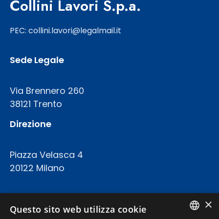
Collini Lavori S.p.a.
PEC: collini.lavori@legalmail.it
Sede Legale
Via Brennero 260
38121 Trento
Direzione
Piazza Velasca 4
20122 Milano
COD.FISC. P.IVA E REGISTRO IMPRESE 02094420227
×
CAPITALE SOCIALE: € 23.200.000 INT.VERS.
Questo sito web utilizza cookie
REA TRENTO 199924