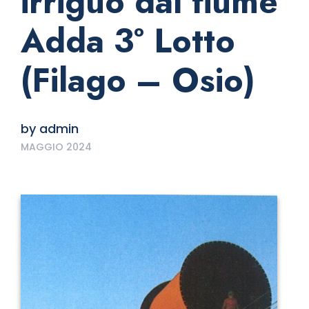
irriguo dal fiume
Adda 3° Lotto
(Filago – Osio)
by
admin
MAGGIO 2024