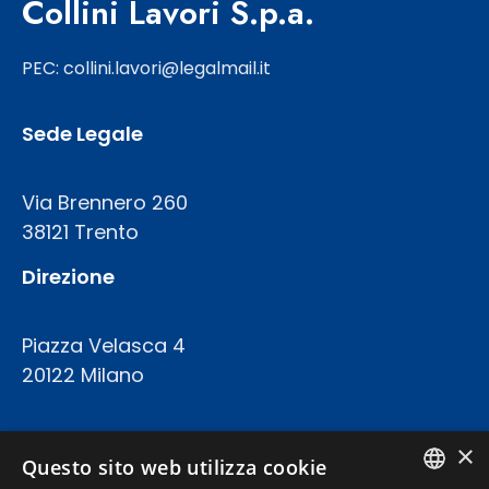
Collini Lavori S.p.a.
PEC: collini.lavori@legalmail.it
Sede Legale
Via Brennero 260
38121 Trento
Direzione
Piazza Velasca 4
20122 Milano
COD.FISC. P.IVA E REGISTRO IMPRESE 02094420227
×
CAPITALE SOCIALE: € 23.200.000 INT.VERS.
Questo sito web utilizza cookie
REA TRENTO 199924