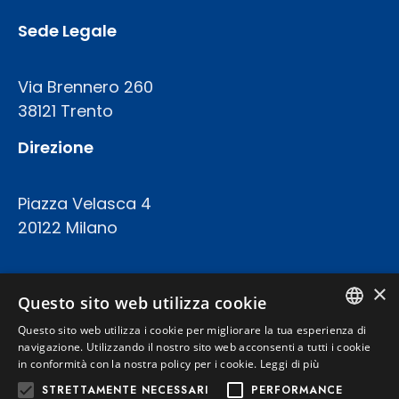
Sede Legale
Via Brennero 260
38121 Trento
Direzione
Piazza Velasca 4
20122 Milano
COD.FISC. P.IVA E REGISTRO IMPRESE 02094420227
×
CAPITALE SOCIALE: € 23.200.000 INT.VERS.
Questo sito web utilizza cookie
REA TRENTO 199924
Questo sito web utilizza i cookie per migliorare la tua esperienza di
ITALIAN
navigazione. Utilizzando il nostro sito web acconsenti a tutti i cookie
in conformità con la nostra policy per i cookie.
Leggi di più
Privacy Policy
ENGLISH
STRETTAMENTE NECESSARI
PERFORMANCE