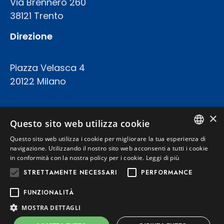
Via Brennero 260
38121 Trento
Direzione
Piazza Velasca 4
20122 Milano
COD.FISC. P.IVA E REGISTRO IMPRESE 02094420227
×
CAPITALE SOCIALE: € 23.200.000 INT.VERS.
Questo sito web utilizza cookie
REA TRENTO 199924
Questo sito web utilizza i cookie per migliorare la tua esperienza di
ITALIAN
navigazione. Utilizzando il nostro sito web acconsenti a tutti i cookie
in conformità con la nostra policy per i cookie.
Leggi di più
Privacy Policy
ENGLISH
STRETTAMENTE NECESSARI
PERFORMANCE
Cookie Policy
FUNZIONALITÀ
MOSTRA DETTAGLI
Powered by
Graffti Web