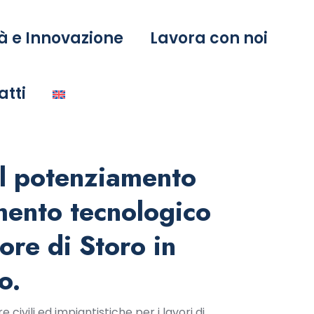
à e Innovazione
Lavora con noi
atti
il potenziamento
ento tecnologico
ore di Storo in
o.
 civili ed impiantistiche per i lavori di