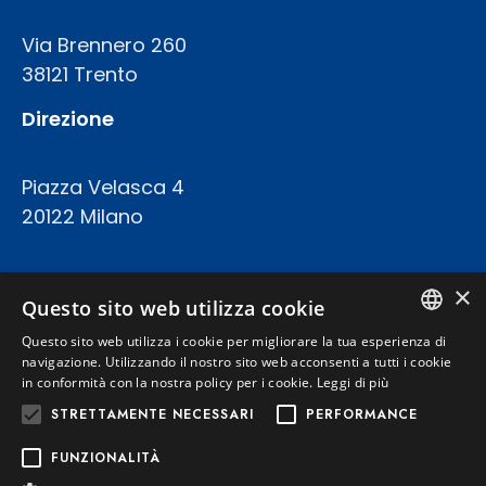
Via Brennero 260
38121 Trento
Direzione
Piazza Velasca 4
20122 Milano
COD.FISC. P.IVA E REGISTRO IMPRESE 02094420227
×
CAPITALE SOCIALE: € 23.200.000 INT.VERS.
Questo sito web utilizza cookie
REA TRENTO 199924
Questo sito web utilizza i cookie per migliorare la tua esperienza di
ITALIAN
navigazione. Utilizzando il nostro sito web acconsenti a tutti i cookie
in conformità con la nostra policy per i cookie.
Leggi di più
Privacy Policy
ENGLISH
STRETTAMENTE NECESSARI
PERFORMANCE
Cookie Policy
FUNZIONALITÀ