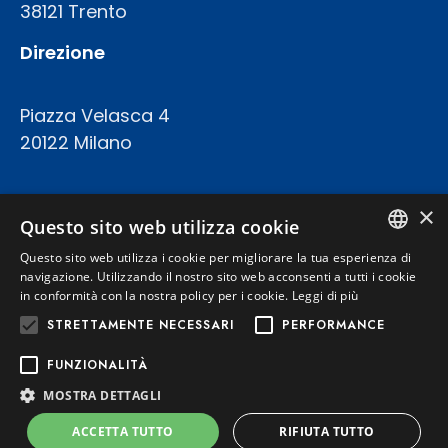
38121 Trento
Direzione
Piazza Velasca 4
20122 Milano
COD.FISC. P.IVA E REGISTRO IMPRESE 02094420227
×
CAPITALE SOCIALE: € 23.200.000 INT.VERS.
Questo sito web utilizza cookie
REA TRENTO 199924
Questo sito web utilizza i cookie per migliorare la tua esperienza di
ITALIAN
navigazione. Utilizzando il nostro sito web acconsenti a tutti i cookie
in conformità con la nostra policy per i cookie.
Leggi di più
Privacy Policy
ENGLISH
STRETTAMENTE NECESSARI
PERFORMANCE
Cookie Policy
FUNZIONALITÀ
MOSTRA DETTAGLI
Powered by
Graffti Web
ACCETTA TUTTO
RIFIUTA TUTTO