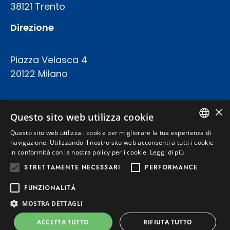
38121 Trento
Direzione
Piazza Velasca 4
20122 Milano
COD.FISC. P.IVA E REGISTRO IMPRESE 02094420227
×
CAPITALE SOCIALE: € 23.200.000 INT.VERS.
Questo sito web utilizza cookie
REA TRENTO 199924
Questo sito web utilizza i cookie per migliorare la tua esperienza di
ITALIAN
navigazione. Utilizzando il nostro sito web acconsenti a tutti i cookie
in conformità con la nostra policy per i cookie.
Leggi di più
Privacy Policy
ENGLISH
STRETTAMENTE NECESSARI
PERFORMANCE
Cookie Policy
FUNZIONALITÀ
MOSTRA DETTAGLI
Powered by
Graffti Web
ACCETTA TUTTO
RIFIUTA TUTTO